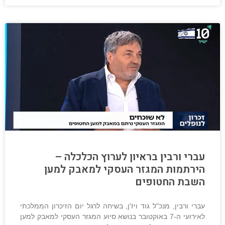
עברי ורבין בראיון לערוץ הכלכלה –
הירתמות המגזר העסקי למאבק למען
השבת החטופים
עברי ורבין, מנכ"ל גוד ויז'ן, בשיחה לרגל יום הזיכרון הממלכתי
לאירועי ה-7 באוקטובר בנושא סיוע המגזר העסקי למאבק למען