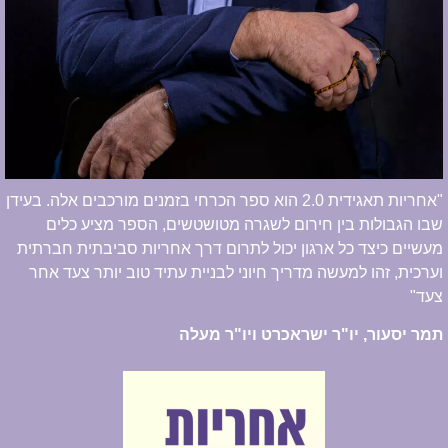
"אחריות תאגידית 2.0 הוא ספר הכרחי בזמנים מורכבים אלה. בעידן
שבו הגבולות בין חירום לשגרה מטושטשים, הספר מציע כלים
מעשיים כיצד כל ארגון יכול לתרום דרך אחריות סביבתית חברתית
וערכית, זהו למעשה מדריך חיוני לבניית עתיד טוב יותר צעד אחר
צעד"
תמר יסעור, יו"ר ישראכרט ויו"ר מעלה