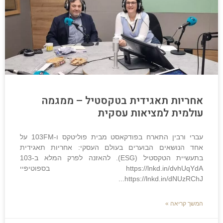
אחריות תאגידית בטקסטיל – ממגמה
עולמית למציאות עסקית
עברי ורבין התארח בפודקאסט מבית פוליטקס ו-103FM על
אחד הנושאים הבוערים בעולם העסקי: אחריות תאגידית
בתעשיית הטקסטיל (ESG). להאזנה לפרק המלא ב-103
https://lnkd.in/dvhUqYdA בספוטיפיי
https://lnkd.in/dNUzRChJ
המשך קריאה »