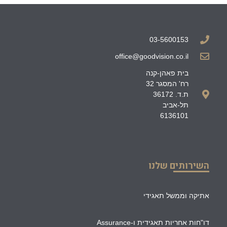
03-5600153
office@goodvision.co.il
בית פאהן-קנה
רח' המסגר 32
ת.ד. 36172
תל-אביב
6136101
השירותים שלנו
אתיקה וממשל תאגידי
דו"חות אחריות תאגידית ו-Assurance