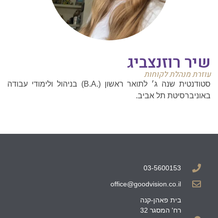
שיר רוזנצביג
עוזרת מנהלת לקוחות
סטודנטית שנה ג׳ לתואר ראשון (.B.A) בניהול ולימודי עבודה
באוניברסיטת תל אביב.
03-5600153
office@goodvision.co.il
בית פאהן-קנה
רח' המסגר 32