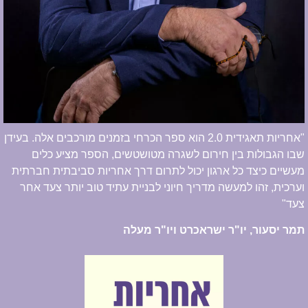
"אחריות תאגידית 2.0 הוא ספר הכרחי בזמנים מורכבים אלה. בעידן
שבו הגבולות בין חירום לשגרה מטושטשים, הספר מציע כלים
מעשיים כיצד כל ארגון יכול לתרום דרך אחריות סביבתית חברתית
וערכית, זהו למעשה מדריך חיוני לבניית עתיד טוב יותר צעד אחר
צעד"
תמר יסעור, יו"ר ישראכרט ויו"ר מעלה