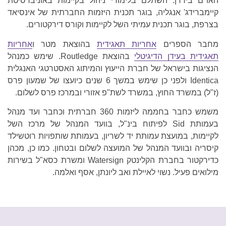
האו"ם בירדן. השתלם בלימודי ניהול בקיימות באוניברסיטת
קיימברידג' אנגליה, בוגר תכנית היזמות החברתית של אינסיאד
בצרפת, בוגר תכנית עמיתי השל לקיימות וקורס דירקטורים.
מחבר הספרים
אחריות תאגידית
בהוצאת מטר ו
אחריות
תאגידית בעידן הדיגיטלי
בהוצאת Routledge. שימש כמנהל
הנציגות בישראל של חברת הייעוץ והמיתוג האסטרטגי האנגלית
Identica ולפני כן שימש במשך 6 שנים כיועצו של שמעון פרס
(ז"ל) במשרד החוץ, במשרד לשת"פ אזורי ובמרכז פרס לשלום.
משמש כחבר בחממה ליזמות 360 חברתית וכחבר ועד מנהל
בעמותת Sid לפיתוח בינ"ל, בוועד המנהל של מרכז השל
לקיימות, במועצת עמותת יד לשריון, בעמותת שותפויות רוטשילד
קיסריה ובוועד המנהל של המועצה לשלום ובטחון. כמו כן, מכהן
כדירקטור בחברת הקלינטק Watersign ומשרת כסא"ל בשירות
מילואים פעיל. נשוי לאיילת ואב ליונתן, אסף ואלמה.