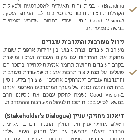
Branding) - בניית זהות תאגידית לאסטרטגיה ולפעילות
הקהילתית ויצירת חיבור סינרגטי בינה לבין המותג העסקי.
ל-Good Vision ניסיון ייעודי בתחום, שדורש מומחיות
בנישה ספציפית זו.
ניהול מעורבות והתנדבות עובדים
מעורבות עובדים יוצרת גיבוש בין יחידות ארגוניות שונות,
מחזקת את ההזדהות עם מקום העבודה וערכיו ומייצרת
בקרב העובדים תחושת תרומה אמיתית לקהילה בתוכה הם
פועלים. על מנת ליצור תרבות ארגונית שמעודדת מעורבות
והתנדבות עובדים "למרחקים ארוכים", יש צורך בידע וניסיון
ברתימה והנעה נכונה של מערך המתנדבים הארגוני. אנחנו
ב-Good Vision נשמח לחלוק עמכם את ניסיוננו הרב
בנושא ולסייע בבניית תוכנית לניהול המעורבות וההתנדבות.
דיאלוג מחזיקי עניין (Stakeholder's Dialogue)
דיאלוג מחזיקי עניין הינו תהליך מובנה ויזום בו מקיימת
החברה דיאלוג מתמשך עם כלל מחזיקי העניין שלה:
לקוחות, עובדים, ספקים, חברות מקבילות, עמותות,