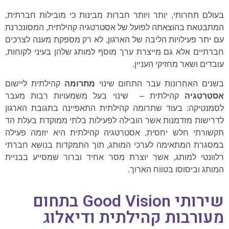
בעולם תחרותי, יותר ויותר חברות מבינות כי מובילות חברתית,
המתבטאת בהוצאתה לפועל של אסטרטגיה קהילתית, המסונכרנת
עם יתר פעילויות הליבה של הארגון, לא רק מספקת מענה לצרכים
חברתיים אלא גם מייצרת ערך מוסף למותג שלהן בעיני לקוחות,
עובדים ושאר מחזיקי העניין.
בשנים האחרונות עבר התחום שינוי
מתרומה
קהילתית ליישום
אסטרטגיה
קהילתית – שינוי בעל משמעויות רבות מעבר
לסמנטיקה: בעוד שתרומה קהילתית התאפיינה בתגובת הארגון
לדרישות מזדמנות אשר הובילה לפעילות בלתי ממוקדת בעלת הד
תקשורתי חלש יחסית, אסטרטגיה קהילתית היא יוזמה פעילה
במסגרת המתאימה לערכי המותג, תוך התמקדות בנושא חברתי
רלוונטי למותג, אשר יוצרת מסר אחיד וברור שמסייע בבניית
המותג וביסוסו בטווח הארוך.
שירותי Good Vision בתחום
מעורבות קהילתית ודיאלוג