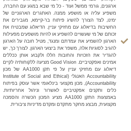
ארגונים, גורמי ממשל ועוד - כל מי שבא במגע עם החברה,
משפיע עליה או מושפע ממנה. האתגרים הארגוניים של
ימינו, לצד הצורך להשיג פיתוח בר-קיימא, מגבירים את
החשיבות בדיאלוג עם מחזיקי עניין. הדיאלוג שמבטיח את
זכותם של מי שעשויים להשפיע או להיות מושפעים מפעילות
הארגון להשמיע את עמדתם ומנגד, מטיל חובה על הארגון
להגיב לסוגיות אלה, משפר את ביצועי הארגון. לצורך כך, יש
להגדיר את הזכויות והחובות הללו ולקבוע אותן ככללים
אמינים ואפקטיביים. Good Vision מציעה ללקוחותיה לקיים
דיאלוג עם מחזיקי עניין על פי תקן AA1000 של מכון
Accountability האנגלי (Institute of Social and Ethical
Accountability), מכון מקצועי בינלאומי אשר עוסק בפיתוח
כלים ותקנים אפקטיביים לאשרור וניהול אחריותיות.
באמצעות התקן AA1000 מציע המכון הכשרה והסמכה
מקצועית, מבצע מחקר מתקדם ומקדם מדיניות ציבורית.