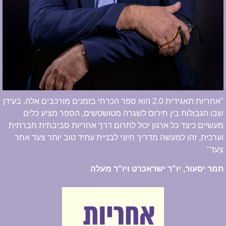
"אחריות תאגידית 2.0 הוא ספר הכרחי בזמנים מורכבים אלה. בעידן
שבו הגבולות בין חירום לשגרה מטושטשים, הספר מציע כלים
מעשיים כיצד כל ארגון יכול לתרום דרך אחריות סביבתית חברתית
וערכית, זהו למעשה מדריך חיוני לבניית עתיד טוב יותר צעד אחר
צעד"
תמר יסעור, יו"ר ישראכרט ויו"ר מעלה