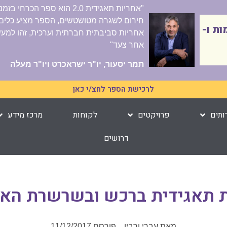
"אחריות תאגידית 2.0 הוא ספר
חירום לשגרה מטושטשים, הספר מציע כלים מ
יימות ו-
אחריות סביבתית חברתית וערכית, זהו למעשה
אחר צעד"
תמר יסעור, יו"ר ישראכרט ויו"ר מעלה
לרכישת הספר לחצ/י כאן
ותים
פרויקטים
לקוחות
מרכז מידע
דרושים
ת תאגידית ברכש ובשרשרת הא
מאת
עברי ורבין
פורסם
11/12/2017