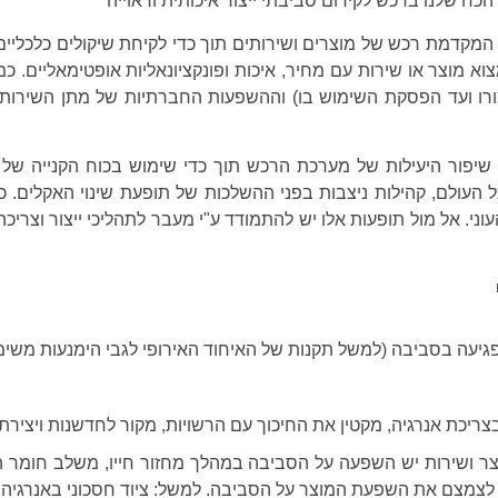
 הכח שלנו ברכש לקידום סביבתי ייצור איכותית וראוייה
 המקדמת רכש של מוצרים ושירותים תוך כדי לקיחת שיקולים כלכליים
 מוצר או שירות עם מחיר, איכות ופונקציונאליות אופטימאליים. כמ
ו ועד הפסקת השימוש בו) וההשפעות החברתיות של מתן השירות כגון:
יפור היעילות של מערכת הרכש תוך כדי שימוש בכוח הקנייה של הא
 העולם, קהילות ניצבות בפני ההשלכות של תופעת שינוי האקלים. 
העוני. אל מול תופעות אלו יש להתמודד ע"י מעבר לתהליכי ייצור וצרי
יעה בסביבה (למשל תקנות של האיחוד האירופי לגבי הימנעות משימוש
צריכת אנרגיה, מקטין את החיכוך עם הרשויות, מקור לחדשנות ויצירת
ר ושירות יש השפעה על הסביבה במהלך מחזור חייו, משלב חומר ה
לצמצם את השפעת המוצר על הסביבה. למשל: ציוד חסכוני באנרגיה, מ