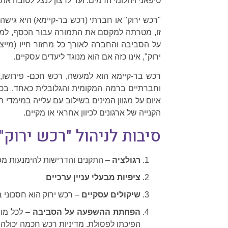
טיפאני ויהלומי הדמים. ועד לרצון לנצל לטובה את
"רכש ירוק" או חברתי (רכש בר-קיימא) היא גישה
זו, מטרתה למקסם את התמורה עבור הכסף, למצוא
על הסביבה והחברה לאורך כל מחזור חייו (מייצור
ירוק", אינו כזה אם הוא מנוגד ליעדים עסקיים.
רכש בר-קיימא הוא למעשה, רכש חכם- פירושו, ש
וחברתיים ברמה המקומית והגלובלית כאחד. בכל
איום על מגוון המינים בשילוב עם עלייה במימדי 
הקנייה של ארגונים לכיוון אחראי או מקיים.
סיבות לניהול "רכש ירוק"
רגולציה
– התקנים והדרישות להימנעות מפג
ציפיות מבעלי עניין ערכיים
שיקולים עסקיים
– רכש ירוק הוא חסכוני ב
הפחתת ההשפעה על הסביבה
– לכל מוצ
הפיכתו לפסולת. מדיניות רכש חכמה יכולה 