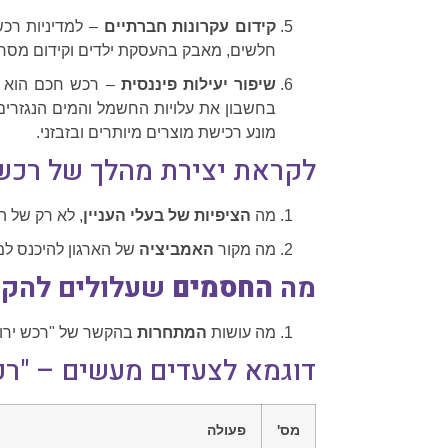
קידום עקרונות חברתיים
– למדיניות רכש
חלשים, מאבק בהעסקת ילדים וקידום מסחר
שיפור יעילות פיננסית
– רכש חכם הוא כמ
בחשבון את עלויות החשמל והמים הנגזרים 
מונע רכישת מוצרים מיותרים ובזבזני.
לקראת יצירת מהלך של רכש 
מה
הציפיות של בעלי העניין
, לא רק של ה
מה מקור
האמביציה
של הארגון להיכנס למ
מה
החסמים
שעלולים להקש
מה עושות
המתחרות
בהקשר של "רכש ירו
דוגמא לצעדים מעשים – "רכ
מס'
פעולה