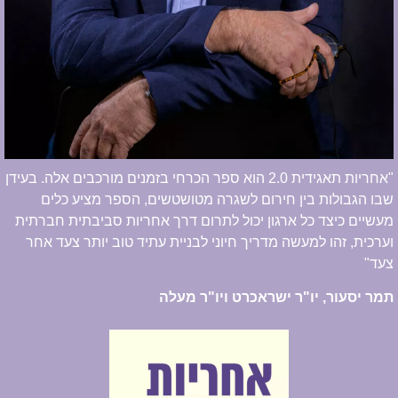
"אחריות תאגידית 2.0 הוא ספר הכרחי בזמנים מורכבים אלה. בעידן
שבו הגבולות בין חירום לשגרה מטושטשים, הספר מציע כלים
מעשיים כיצד כל ארגון יכול לתרום דרך אחריות סביבתית חברתית
וערכית, זהו למעשה מדריך חיוני לבניית עתיד טוב יותר צעד אחר
צעד"
תמר יסעור, יו"ר ישראכרט ויו"ר מעלה