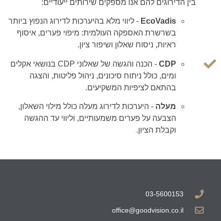
בין הדירוגים להם אנו מספקים שירותים ייעודיים:
EcoVadis
-
ליווי מלא בהיערכות לדירוג הנפוץ ביותר
בשרשרת האספקה העולמית: מיפוי פערים, איסוף
ראיות, ניסוח שאלון ושיפור ציון.
CDP
-
הכנה והגשה של שאלוני CDP בנושאי אקלים
ומים, כולל ניתוח סיכונים, ניהול פליטות, והצגה
בהתאם לציפיות המשקיעים.
מעלה
-
היערכות לדירוג מעלה כולל מילוי השאלון,
הצבעה על פערים משמעותיים, וליווי עד ההגשה
וקבלת הציון.
03-5600153
office@goodvision.co.il