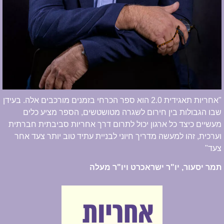
"אחריות תאגידית 2.0 הוא ספר הכרחי בזמנים מורכבים אלה. בעידן
שבו הגבולות בין חירום לשגרה מטושטשים, הספר מציע כלים
מעשיים כיצד כל ארגון יכול לתרום דרך אחריות סביבתית חברתית
וערכית, זהו למעשה מדריך חיוני לבניית עתיד טוב יותר צעד אחר
צעד"
תמר יסעור, יו"ר ישראכרט ויו"ר מעלה